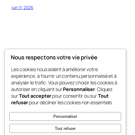
juin 11, 2026
Nous respectons votre vie privée
My Blog
Les cookies nous aident à améliorer votre
My WordPress Blog
expérience, à fournir un contenu personnalisé et à
analyser le trafic. Vous pouvez choisir les cookies à
autoriser en cliquant sur
Personnaliser
. Cliquez
sur
Tout accepter
pour consentir ou sur
Tout
Blog
Évènements
refuser
pour décliner les cookies non essentiels.
À propos
Boutique
FAQ
Compositions
Personnaliser
Auteurs/autrices
Thèmes
Tout refuser