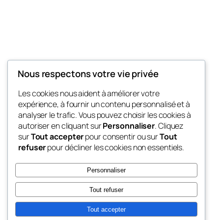
Nous respectons votre vie privée
My Blog
Les cookies nous aident à améliorer votre
My WordPress Blog
expérience, à fournir un contenu personnalisé et à
analyser le trafic. Vous pouvez choisir les cookies à
autoriser en cliquant sur
Personnaliser
. Cliquez
sur
Tout accepter
pour consentir ou sur
Tout
Blog
Évènements
refuser
pour décliner les cookies non essentiels.
À propos
Boutique
FAQ
Compositions
Personnaliser
Auteurs/autrices
Thèmes
Tout refuser
Tout accepter
Twenty Twenty-Five
Conçu avec
WordPress