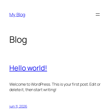
Aller
au
My Blog
contenu
Blog
Hello world!
Welcome to WordPress. This is your first post. Edit or
delete it, then start writing!
juin 11, 2026